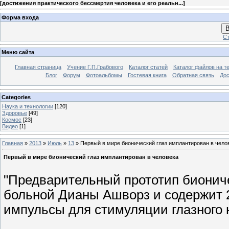
[
достижения практического бессмертия человека и его реальн...
]
Форма входа
В
Ст
Меню сайта
Главная страница
Учение Г.П.Грабового
Каталог статей
Каталог файлов на т
Блог
Форум
Фотоальбомы
Гостевая книга
Обратная связь
Дос
Categories
Наука и технологии
[120]
Здоровье
[49]
Космос
[23]
Видео
[1]
Главная
»
2013
»
Июль
»
13
» Первый в мире бионический глаз имплантирован в чело
Первый в мире бионический глаз имплантирован в человека
"Предварительный прототип биониче
больной Дианы Ашворз и содержит 
импульсы для стимуляции глазного 