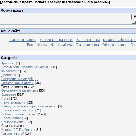
[
достижения практического бессмертия человека и его реальн...
]
Форма входа
В
Ст
Меню сайта
Главная страница
Учение Г.П.Грабового
Каталог статей
Каталог файлов на т
Блог
Форум
Фотоальбомы
Гостевая книга
Обратная связь
Дос
Categories
Крионика
[9]
Безсмертие, продление жизни.
[149]
Философия
[15]
Другое
[163]
Воскрешение людей.
[9]
Тематические статьи
[36]
Тематические статьи
Омоложение организма
[55]
Здоровье
[517]
Йога
[172]
Нанотехнологии
[23]
Иммортализм в вопросах и ответах
[6]
технологии будущего
[71]
Роботы, робототехника
[143]
Непознанное
[26]
Саморазвитие
[922]
Саморазвитие
Учение Г.П.Грабового
[31]
Каталог статей
[16]